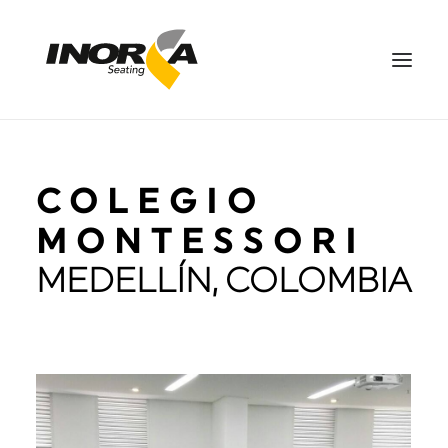
ESPACIOS
COLEGIO
PRODUCTOS
PROYECTOS
MONTESSORI
SOBRE NOSOTROS
MEDELLÍN, COLOMBIA
DESCARGAS
CONTÁCTANOS
EN
SEARCH