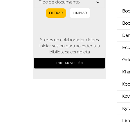
Boo
FILTRAR
LIMPIAR
Boo
Dam
Si eres un colaborador debes
iniciar sesión para acceder a la
Ecc
biblioteca completa
Gel
INICIAR SESIÓN
Kha
Kob
Kov
Kyr
Lir