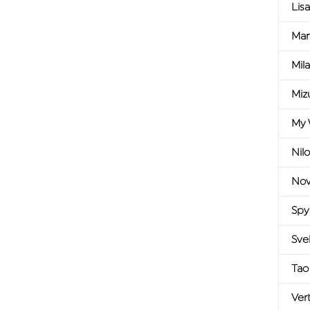
Lis
Man
Mil
Miz
My 
Nil
Nov
Spy
Sve
Tao
Ver