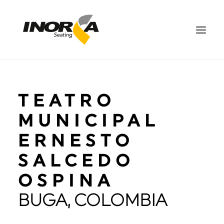
ESPACIOS
TEATRO
PRODUCTOS
PROYECTOS
MUNICIPAL
SOBRE NOSOTROS
ERNESTO
DESCARGAS
SALCEDO
CONTÁCTANOS
OSPINA
EN
SEARCH
BUGA, COLOMBIA