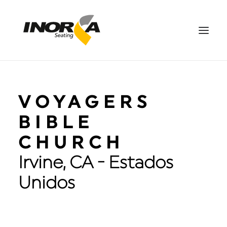
ESPACIOS
VOYAGERS
PRODUCTOS
PROYECTOS
BIBLE
SOBRE NOSOTROS
CHURCH
DESCARGAS
Irvine, CA - Estados
CONTÁCTANOS
Unidos
EN
SEARCH