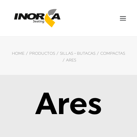
ESPACIOS
HOME
PRODUCTOS
SILLAS – BUTACAS
COMPACTAS
PRODUCTOS
ARES
PROYECTOS
SOBRE NOSOTROS
DESCARGAS
Ares
CONTÁCTANOS
EN
SEARCH