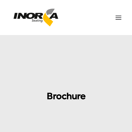
ESPACIOS
PRODUCTOS
PROYECTOS
SOBRE NOSOTROS
DESCARGAS
Brochure
CONTÁCTANOS
EN
SEARCH