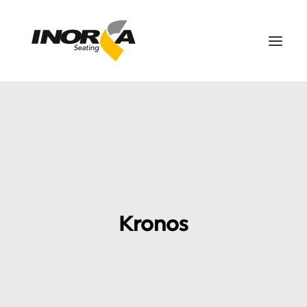
ESPACIOS
PRODUCTOS
PROYECTOS
SOBRE NOSOTROS
DESCARGAS
Kronos
CONTÁCTANOS
EN
SEARCH