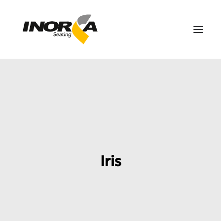
ESPACIOS
PRODUCTOS
PROYECTOS
SOBRE NOSOTROS
DESCARGAS
Iris
CONTÁCTANOS
EN
SEARCH