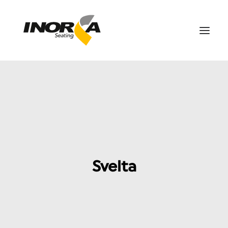
ESPACIOS
PRODUCTOS
PROYECTOS
SOBRE NOSOTROS
DESCARGAS
Svelta
CONTÁCTANOS
EN
SEARCH